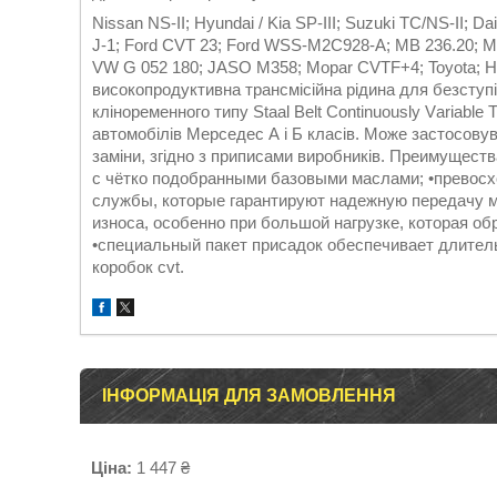
Nissan NS-II; Hyundai / Kia SP-III; Suzuki TC/NS-II; D
J-1; Ford CVT 23; Ford WSS-M2C928-A; MB 236.20; M
VW G 052 180; JASO M358; Mopar CVTF+4; Toyota; Ho
високопродуктивна трансмісійна рідина для безступ
кліноременного типу Staal Belt Continuously Vаriable
автомобілів Мерседес А і Б класів. Може застосовува
заміни, згідно з приписами виробників. Преимущест
с чётко подобранными базовыми маслами; •превосх
службы, которые гарантируют надежную передачу мо
износа, особенно при большой нагрузке, которая обр
•специальный пакет присадок обеспечивает длитель
коробок cvt.
ІНФОРМАЦІЯ ДЛЯ ЗАМОВЛЕННЯ
Ціна:
1 447 ₴