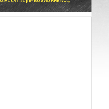
IAL CVT, 5L [ПР-ВО SWD RHEINOL,