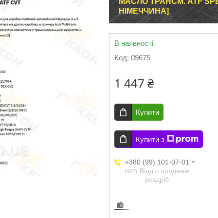
МАСЛО ТРАНСМ. ATF SPEZ
НІМЕЧЧИНА]
В наявності
Код:
09675
1 447 ₴
Купити
Купити з
+380 (99) 101-07-01
Відділ продажів
902
роздріб