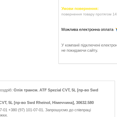
повернення товару протягом 14
У компанії підключені електро
не покидаючи сайту.
роздріб:
Олія трансм. ATF Spezial CVT, 5L [пр-во Swd
VT, 5L [пр-во Swd Rheinol, Німеччина], 30632.580
7-01 +380 (97) 101-07-01. Запрошуємо до співпраці
жки.