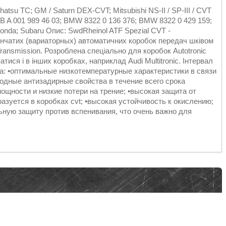
aihatsu TC; GM / Saturn DEX-CVT; Mitsubishi NS-II / SP-III / CVT
B A 001 989 46 03; BMW 8322 0 136 376; BMW 8322 0 429 159;
nda; Subaru Опис: SwdRheinol ATF Spezial CVT -
інчатих (вариаторных) автоматичних коробок передач шківом
 Transmission. Розроблена спеціально для коробок Autotronic
тися і в інших коробках, наприклад Audi Multitronic. Інтервал
ва: •оптимальные низкотемпературные характеристики в связи
одные антизадирные свойства в течение всего срока
щности и низкие потери на трение; •высокая защита от
азуется в коробках cvt; •высокая устойчивость к окислению;
ную защиту против вспенивания, что очень важно для