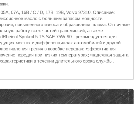
жки.
5A, 07A, 16B / C / D, 17B, 19B, Volvo 97310. Описание:
миссионное масло с большим запасом мощности.
розии, повышенного износа и образования шлама. Отличные
льную работу всех частей трансмиссий, а также
Rheinol Synkrol 5 TS SAE 75W-90 - рекомендуется для
ведущих мостах и дифференциалах автомобилей и другой
опротивления трения в коробке передач; •эффективная
лючение передач при низких температурах; •надежная защита
 характеристики в течении длительного срока службы.