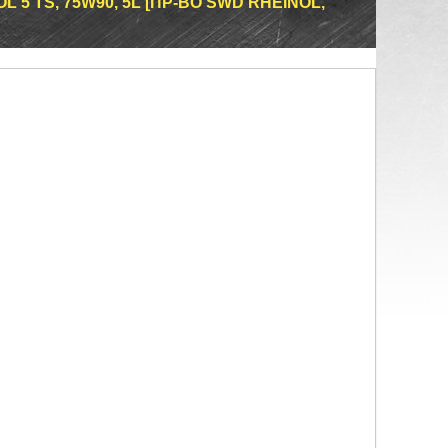
 5 TS, 75W90, 5L [ПР-ВО SWD RHEINOL,