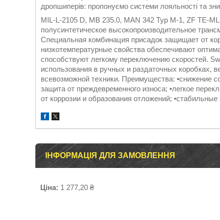
дропшиперів: пропонуємо системи лояльності та зни
MIL-L-2105 D, MB 235.0, MAN 342 Typ M-1, ZF TE-ML 0
полусинтетическое высокопроизводительное транс
Специальная комбинация присадок защищает от кор
низкотемпературные свойства обеспечивают оптима
способствуют легкому переключению скоростей. Swd
использования в ручных и раздаточных коробках, 
всевозможной техники. Преимущества: •снижение с
защита от преждевременного износа; •легкое перек
от коррозии и образования отложений; •стабильные
ІНФОРМАЦІЯ ДЛЯ ЗАМОВЛЕННЯ
Ціна:
1 277,20 ₴