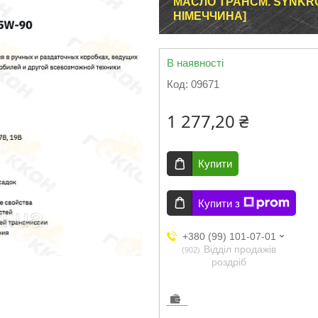
МАСЛО ТРАНСМ. SYNKROL
НІМЕЧЧИНА]
В наявності
Код:
09671
1 277,20 ₴
Купити
Купити з
+380 (99) 101-07-01
Відділ продажів
902
роздріб