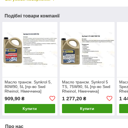
Подібні товари компанії
Масло трансм. Synkrol 5,
Масло трансм. Synkrol 5
Масл
80W90, 5L [пр-во Swd
TS, 75W90, 5L [пр-во Swd
Spez
Rheinol, Німеччина]
Rheinol, Німеччина]
Rhei
909,90
1 277,20
1 4
₴
₴
Купити
Купити
Про нас