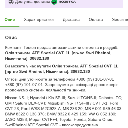
Доступна доставка
Опис
Характеристики
Доставка
Оплата
Умови п
Опис
Компанія Геккон продає автозапчастини оптом та в роздріб:
Олія трансм. ATF Spezial CVT, 1L [пр-во Swd Rheinol,
Німеччина], 30632.180
Ви можете у нас
купити Олію трансм. ATF Spezial CVT, 1L
[пр-во Swd Rheinol, Німеччина], 30632.180
Оптові ціни уточнюйте за телефоном +380 (99) 101-07-01
+380 (97) 101-07-01. Запрошуємо до співпраці дропшиперів:
пропонуємо системи лояльності та знижки.
Nissan NS-II; Hyundai / Kia SP-III; Suzuki TC/NS-II; Daihatsu TC;
GM / Saturn DEX-CVT; Mitsubishi NS-II / SP-III / CVT J-1; Ford
CVT 23; Ford WSS-M2C928-A; MB 236.20; MB A 001 989 46 03;
BMW 8322 0 136 376; BMW 8322 0 429 159; VW G 052 180;
JASO M358; Mopar CVTF+4; Toyota; Honda; Subaru Опис:
SwdRheinol ATF Spezial CVT - високопродуктивна