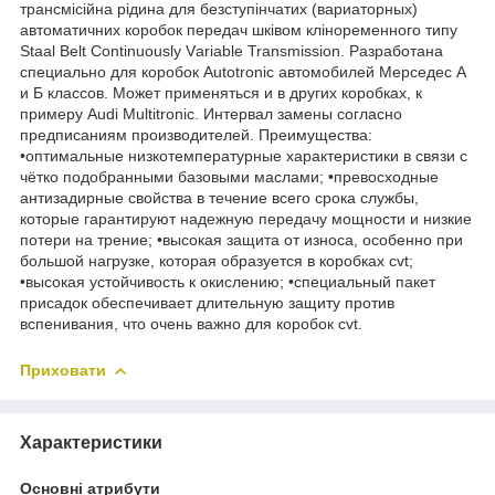
трансмісійна рідина для безступінчатих (вариаторных)
автоматичних коробок передач шківом кліноременного типу
Staal Belt Continuously Vаriable Transmission. Разработана
специально для коробок Autotronic автомобилей Мерседес А
и Б классов. Может применяться и в других коробках, к
примеру Audi Multitronic. Интервал замены согласно
предписаниям производителей. Преимущества:
•оптимальные низкотемпературные характеристики в связи с
чётко подобранными базовыми маслами; •превосходные
антизадирные свойства в течение всего срока службы,
которые гарантируют надежную передачу мощности и низкие
потери на трение; •высокая защита от износа, особенно при
большой нагрузке, которая образуется в коробках cvt;
•высокая устойчивость к окислению; •специальный пакет
присадок обеспечивает длительную защиту против
вспенивания, что очень важно для коробок cvt.
Приховати
Характеристики
Основні атрибути