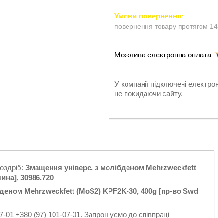
повернення товару протягом 14
У компанії підключені електро
не покидаючи сайту.
роздріб:
Змащення універс. з молібденом Mehrzweckfett
ина], 30986.720
деном Mehrzweckfett (MoS2) KPF2K-30, 400g [пр-во Swd
7-01 +380 (97) 101-07-01. Запрошуємо до співпраці