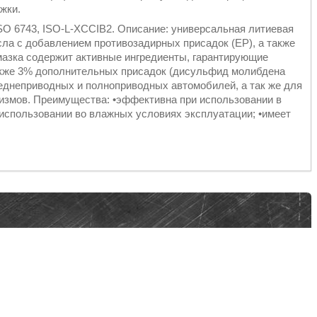
жки.
ISO 6743, ISO-L-XCCIB2. Описание: универсальная литиевая
сла с добавлением противозадирных присадок (EP), а также
мазка содержит активные ингредиенты, гарантирующие
также 3% дополнительных присадок (дисульфид молибдена
днеприводных и полноприводных автомобилей, а так же для
низмов. Преимущества: •эффективна при использовании в
использовании во влажных условиях эксплуатации; •имеет