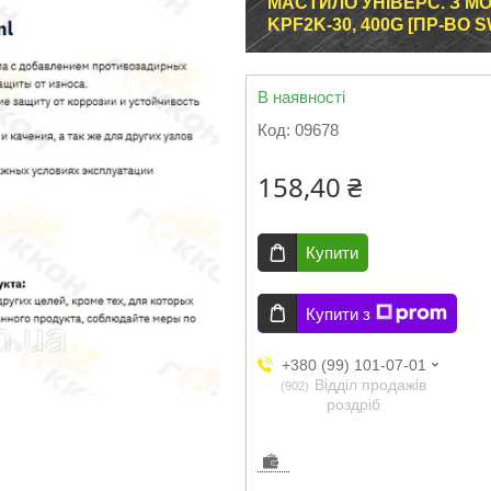
МАСТИЛО УНІВЕРС. З М
KPF2K-30, 400G [ПР-ВО 
В наявності
Код:
09678
158,40 ₴
Купити
Купити з
+380 (99) 101-07-01
Відділ продажів
902
роздріб