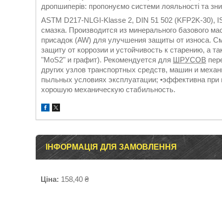
дропшиперів: пропонуємо системи лояльності та зни
ASTM D217-NLGI-Klasse 2, DIN 51 502 (KFP2K-30), 
смазка. Производится из минерального базового ма
присадок (AW) для улучшения защиты от износа. С
защиту от коррозии и устойчивость к старению, а 
"MoS2" и графит). Рекомендуется для
ШРУСОВ
пере
других узлов транспортных средств, машин и меха
пыльных условиях эксплуатации; •эффективна при 
хорошую механическую стабильность.
ІНФОРМАЦІЯ ДЛЯ ЗАМОВЛЕННЯ
Ціна:
158,40 ₴