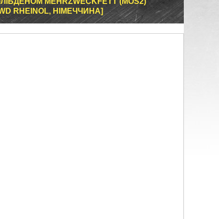
ОЛІБДЕНОМ MEHRZWECKFETT (MOS2)
SWD RHEINOL, НІМЕЧЧИНА]