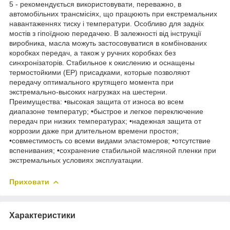
5 - рекомендується використовувати, переважно, в
автомобільних трансмісіях, що працюють при екстремальних
навантаженнях тиску і температури. Особливо для задніх
мостів з гіпоїдною передачею. В залежності від інструкції
виробника, масла можуть застосовуватися в комбінованих
коробках передач, а також у ручних коробках без
синхронізаторів. Стабильное к окислению и оснащены
термостойкими (EP) присадками, которые позволяют
передачу оптимального крутящего момента при
экстремально-высоких нагрузках на шестерни.
Преимущества: •высокая защита от износа во всем
диапазоне температур; •быстрое и легкое переключение
передач при низких температурах; •надежная защита от
коррозии даже при длительном времени простоя;
•совместимость со всеми видами эластомеров; •отсутствие
вспенивания; •сохранение стабильной масляной пленки при
экстремальных условиях эксплуатации.
Приховати
Характеристики