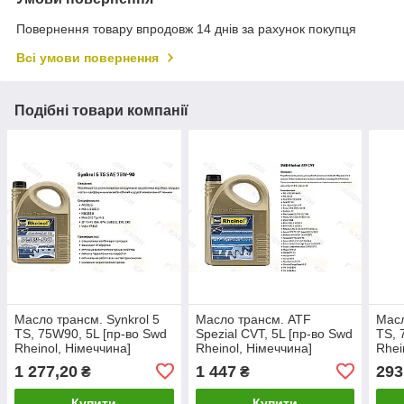
Повернення товару впродовж 14 днів за рахунок покупця
Всі умови повернення
Подібні товари компанії
Масло трансм. Synkrol 5
Масло трансм. ATF
Масл
TS, 75W90, 5L [пр-во Swd
Spezial CVT, 5L [пр-во Swd
TS, 
Rheinol, Німеччина]
Rheinol, Німеччина]
Rhei
1 277,20
1 447
293
₴
₴
Купити
Купити