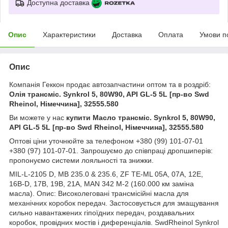
Доступна доставка
Опис
Характеристики
Доставка
Оплата
Умови п
Опис
Компанія Геккон продає автозапчастини оптом та в роздріб:
Олія трансміс. Synkrol 5, 80W90, API GL-5 5L [пр-во Swd
Rheinol, Німеччина], 32555.580
Ви можете у нас
купити Масло трансміс. Synkrol 5, 80W90,
API GL-5 5L [пр-во Swd Rheinol, Німеччина], 32555.580
Оптові ціни уточнюйте за телефоном +380 (99) 101-07-01
+380 (97) 101-07-01. Запрошуємо до співпраці дропшиперів:
пропонуємо системи лояльності та знижки.
MIL-L-2105 D, MB 235.0 & 235.6, ZF TE-ML 05A, 07A, 12E,
16B-D, 17B, 19B, 21A, MAN 342 M-2 (160.000 км заміна
масла). Опис: Високолеговані трансмісійні масла для
механічних коробок передач. Застосовується для змащування
сильно навантажених гіпоїдних передач, роздавальних
коробок, провідних мостів і диференціалів. SwdRheinol Synkrol