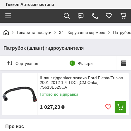
Геккон Автозапчастини
Товари та послуги
34 - Керування кермове
Патрубок
Патрубок (шланг) гидроусилителя
Сортування
0
Фільтри
Шланг гідропідсилювача Ford Fiesta/Fusion
2001-2012 1.4 TDCi [СМ Onka]
7S613E525CA
Готово до відправки
1 027,23
₴
Про нас