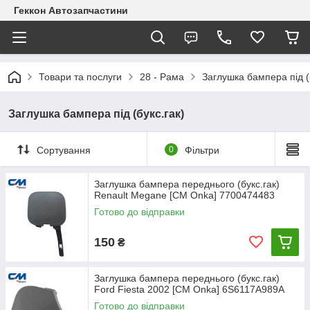
Геккон Автозапчастини
Товари та послуги
28 - Рама
Заглушка бампера під (
Заглушка бампера під (букс.гак)
Сортування
0
Фільтри
Заглушка бампера переднього (букс.гак)
Renault Megane [СМ Onka] 7700474483
Готово до відправки
150
₴
Заглушка бампера переднього (букс.гак)
Ford Fiesta 2002 [СМ Onka] 6S6117A989A
Готово до відправки