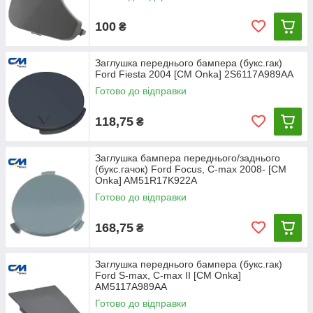
100
₴
Заглушка переднього бампера (букс.гак)
Ford Fiesta 2004 [СМ Onka] 2S6117A989AA
Готово до відправки
118,75
₴
Заглушка бампера переднього/заднього
(букс.гачок) Ford Focus, C-max 2008- [CM
Onka] AM51R17K922A
Готово до відправки
168,75
₴
Заглушка переднього бампера (букс.гак)
Ford S-max, C-max II [CM Onka]
AM5117A989AA
Готово до відправки