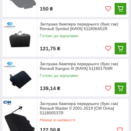
150
₴
Заглушка бампера переднього (букс.гак)
Renault Symbol [KAYA] 511806451R
Готово до відправки
121,75
₴
Заглушка бампера переднього (букс.гак)
Renault Kangoo III [KAYA] 511801769R
Готово до відправки
139,14
₴
Заглушка бампера переднього (букс.гак)
Renault Master II 2001-2019 [СМ Onka]
511800537R
Немає в наявності
122,50
₴