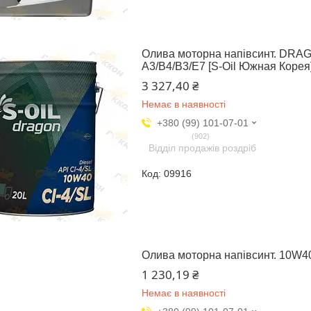
Олива моторна напівсинт. DRAG
A3/B4/B3/E7 [S-Oil Южная Корея
3 327,40 ₴
Немає в наявності
+380 (99) 101-07-01
902
Відділ продажів роздріб
09916
Олива моторна напівсинт. 10W40
1 230,19 ₴
Немає в наявності