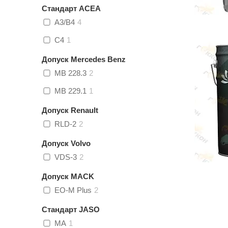
Стандарт ACEA
A3/B4
4
C4
1
Допуск Mercedes Benz
MB 228.3
2
MB 229.1
1
Допуск Renault
RLD-2
2
Допуск Volvo
VDS-3
2
Допуск MACK
EO-M Plus
2
Стандарт JASO
MA
1