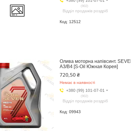
+380 (99) 101-07-01
902
Відділ продажів роздріб
12512
Олива моторна напівсинт. SEV
A3/B4 [S-Oil Южная Корея]
720,50 ₴
Немає в наявності
+380 (99) 101-07-01
902
Відділ продажів роздріб
09943