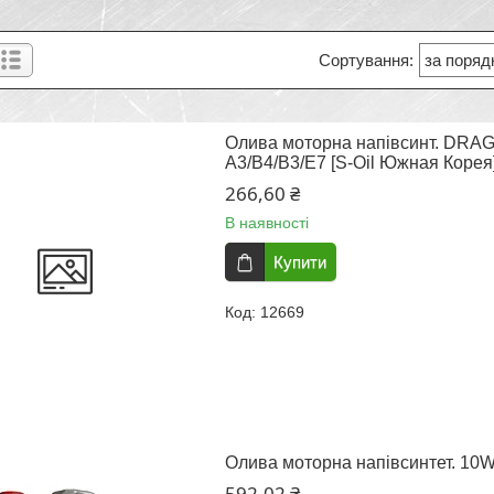
Олива моторна напівсинт. DRAG
A3/B4/B3/E7 [S-Oil Южная Корея
266,60 ₴
В наявності
Купити
12669
Олива моторна напівсинтет. 10W
592,02 ₴