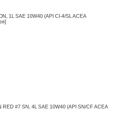
N, 1L SAE 10W40 (API CI-4/SL ACEA
ея]
N RED #7 SN, 4L SAE 10W40 (API SN/CF ACEA