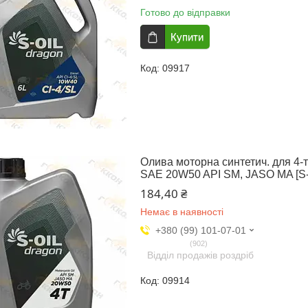
Готово до відправки
Купити
09917
Олива моторна синтетич. для 4
SAE 20W50 API SM, JASO MA [S-
184,40 ₴
Немає в наявності
+380 (99) 101-07-01
902
Відділ продажів роздріб
09914