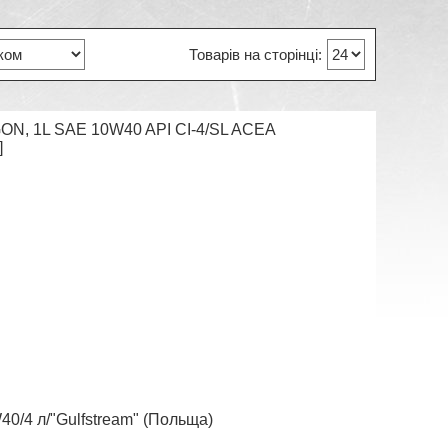
ON, 1L SAE 10W40 API CI-4/SL ACEA
]
40/4 л/"Gulfstream" (Польща)