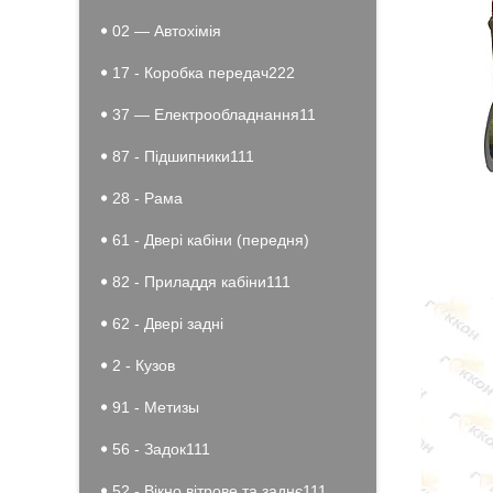
02 — Автохімія
17 - Коробка передач222
37 — Електрообладнання11
87 - Підшипники111
28 - Рама
61 - Двері кабіни (передня)
82 - Приладдя кабіни111
62 - Двері задні
2 - Кузов
91 - Метизы
56 - Задок111
52 - Вікно вітрове та заднє111