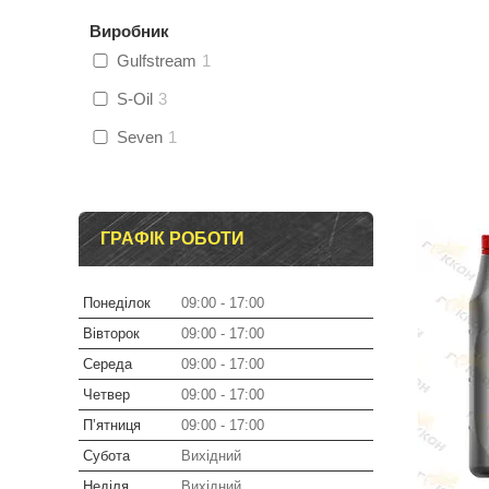
Виробник
Gulfstream
1
S-Oil
3
Seven
1
ГРАФІК РОБОТИ
Понеділок
09:00
17:00
Вівторок
09:00
17:00
Середа
09:00
17:00
Четвер
09:00
17:00
Пʼятниця
09:00
17:00
Субота
Вихідний
Неділя
Вихідний