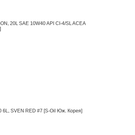
ON, 20L SAE 10W40 API CI-4/SL ACEA
]
 6L, SVEN RED #7 [S-Oil Юж. Корея]