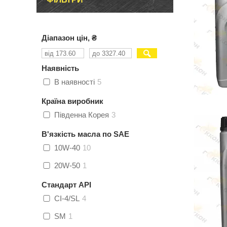
Діапазон цін, ₴
Наявність
В наявності
5
Країна виробник
Південна Корея
3
В'язкість масла по SAE
10W-40
10
20W-50
1
Стандарт API
CI-4/SL
4
SM
1