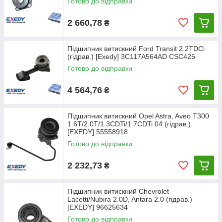
Готово до відправки
2 660,78
₴
Підшипник витискний Ford Transit 2.2TDCi
(гідрав.) [Exedy] 3C117A564AD CSC425
Готово до відправки
4 564,76
₴
Підшипник витискний Opel Astra, Aveo T300
1.6T/2.0T/1.3CDTi/1.7CDTi 04 (гідрав.)
[EXEDY] 55558918
Готово до відправки
2 232,73
₴
Підшипник витискний Chevrolet
Lacetti/Nubira 2.0D, Antara 2.0 (гідрав.)
[EXEDY] 96625634
Готово до відправки