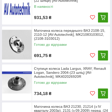
(22 шліци) [AV-Autotechnik]
В наявності
931,53
₴
Маточина колеса переднього ВАЗ 2108-15,
2110-12 [AV-Autotechnik], MK21083103012,
(2108-3103012)
Готово до відправки
691,75
₴
Ступиця колеса Lada Largus, XRAY; Renault
Logan, Sandero 2004-(23 шліц) [AV-
Autotechnik], MK402026920R
Готово до відправки
734,18
₴
Маточина колеса ВАЗ 21230, 21214 (з IV
кварталу 2003р), 2131 (з 09.2009) перед. (24