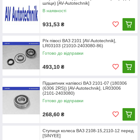
шліци) [AV-Autotechnik]
В наявності
931,53
₴
Р/к півосі ВАЗ 2101 [AV-Autotechnik],
LR03103 (21010-2403080-86)
Готово до відправки
493,10
₴
Підшипник напівосі ВАЗ 2101-07 (180306
(6306 2RS)) [AV-Autotechnik], LR03006
(2101-2403080)
Готово до відправки
268,60
₴
Ступиця колеса ВАЗ 2108-15,2110-12 перед.
[SINYEE]