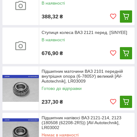
В наявності
388,32
₴
Ступиця колеса ВАЗ 2121 перед. [SINYEE]
В наявності
676,90
₴
Підшипник маточини ВАЗ 2101 передній
внутрішня опора (6-7805У) великий [AV-
Autotechnik], LR03009
Готово до відправки
237,30
₴
Підшипник напівосі ВАЗ 2121-214, 2123
(180508 (62208-2RS)) [AV-Autotechnik],
LR03002
Немає в наявності