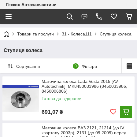
Геккон Автозапчастини
Товари та послуги
31 - Колеса111
Ступиця колеса
Ступиця колеса
Сортування
0
Фільтри
Маточина колеса Lada Vesta 2015 [AV-
Autotechnik], MK8450033986 (8450033986,
8450006806)
Готово до відправки
691,07
₴
Маточина колеса ВАЗ 2121, 21214 (до IV
кварталу 2003р); 2131 (до 09.2009) перед.