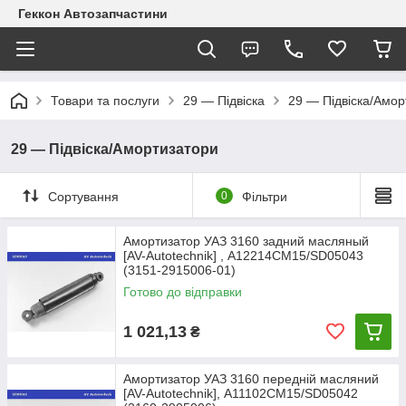
Геккон Автозапчастини
Товари та послуги
29 — Підвіска
29 — Підвіска/Амор
29 — Підвіска/Амортизатори
Сортування
0
Фільтри
Амортизатор УАЗ 3160 задний масляный
[AV-Autotechnik] , A12214CM15/SD05043
(3151-2915006-01)
Готово до відправки
1 021,13
₴
Амортизатор УАЗ 3160 передній масляний
[AV-Autotechnik], A11102CM15/SD05042