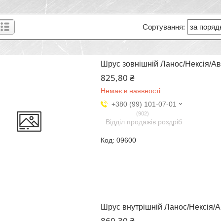
Шрус зовнішній Ланос/Нексія/Аве
825,80 ₴
Немає в наявності
+380 (99) 101-07-01
902
Відділ продажів роздріб
09600
Шрус внутрішній Ланос/Нексія/Ав
860,30 ₴