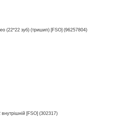
о (22*22 зуб) (тришип) [FSO] (96257804)
нутрішній [FSO] (302317)