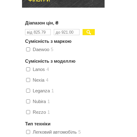
Діапазон цін, ₴
Сумісність з маркою
Daewoo
5
Сумісність з моделлю
Lanos
4
Nexia
4
Leganza
1
Nubira
1
Rezzo
1
Тип техніки
Легковий автомобіль
5