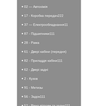
02 — Автохімія
17 - Коробка передач222
37 — Електрообладнання11
87 - Підшипники111
28 - Рама
61 - Двері кабіни (передня)
82 - Приладдя кабіни111
62 - Двері задні
2 - Кузов
91 - Метизы
56 - Задок111
52 - Вікно вітрове та заднє111