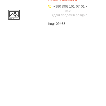
Немає в наявності
+380 (99) 101-07-01
902
Відділ продажів роздріб
09468