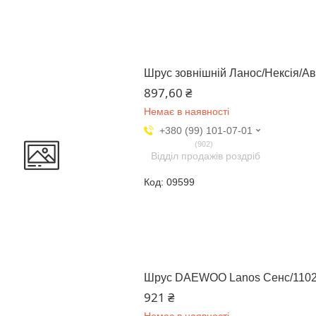
Шрус зовнішній Ланос/Нексія/Аве
897,60 ₴
Немає в наявності
+380 (99) 101-07-01
902
Відділ продажів роздріб
09599
Шрус DAEWOO Lanos Сенс/1102 в
921 ₴