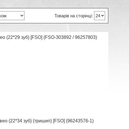
о (22*29 зуб) [FSO] (FSO-303892 / 96257803)
ео (22*34 зуб) (тришип) [FSO] (96243576-1)