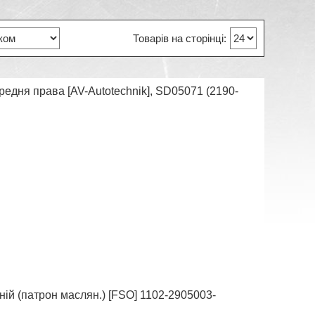
редня права [AV-Autotechnik], SD05071 (2190-
ій (патрон маслян.) [FSO] 1102-2905003-