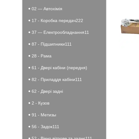
02 — Автохімія
17 - Коробка передач222
37 — Електрообладнання11
87 - Підшипники111
28 - Рама
61 - Двері кабіни (передня)
82 - Приладдя кабіни111
62 - Двері задні
2 - Кузов
91 - Метизы
56 - Задок111
52 - Вікно вітрове та заднє111